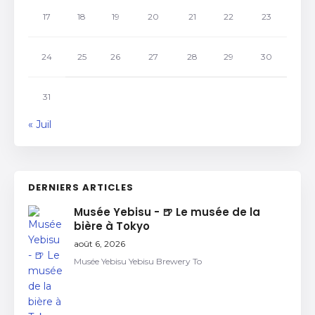
17
18
19
20
21
22
23
24
25
26
27
28
29
30
31
« Juil
DERNIERS ARTICLES
Musée Yebisu - 🍺 Le musée de la
bière à Tokyo
août 6, 2026
Musée Yebisu Yebisu Brewery To