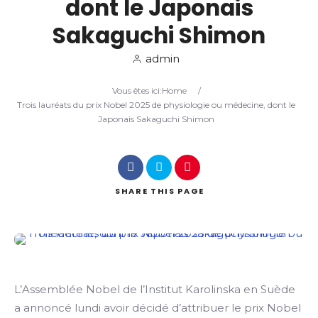
dont le Japonais
Sakaguchi Shimon
Search
admin
Vous êtes ici:
Home
/
Trois lauréats du prix Nobel 2025 de physiologie ou médecine, dont le
Japonais Sakaguchi Shimon
SHARE
THIS PAGE
L’Assemblée Nobel de l’Institut Karolinska en Suède
a annoncé lundi avoir décidé d’attribuer le prix Nobel