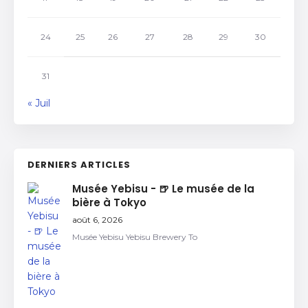
24
25
26
27
28
29
30
31
« Juil
DERNIERS ARTICLES
Musée Yebisu - 🍺 Le musée de la
bière à Tokyo
août 6, 2026
Musée Yebisu Yebisu Brewery To