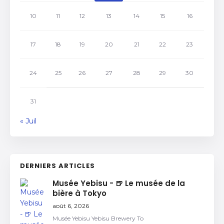
10
11
12
13
14
15
16
17
18
19
20
21
22
23
24
25
26
27
28
29
30
31
« Juil
DERNIERS ARTICLES
Musée Yebisu - 🍺 Le musée de la
bière à Tokyo
août 6, 2026
Musée Yebisu Yebisu Brewery To