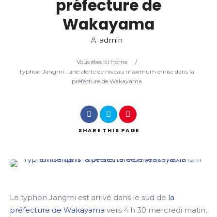
préfecture de
Wakayama
Search
admin
Vous êtes ici:
Home
/
Typhon Jangmi : une alerte de niveau maximum émise dans la
préfecture de Wakayama
SHARE
THIS PAGE
Le typhon Jangmi est arrivé dans le sud de
la
préfecture de Wakayama
vers 4 h 30 mercredi matin,