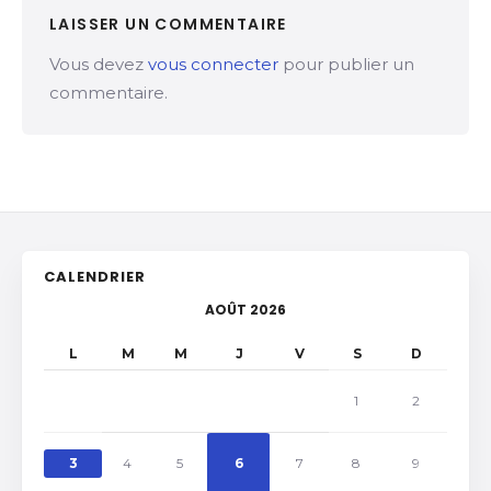
LAISSER UN COMMENTAIRE
Vous devez
vous connecter
pour publier un
commentaire.
CALENDRIER
AOÛT 2026
L
M
M
J
V
S
D
1
2
3
4
5
6
7
8
9