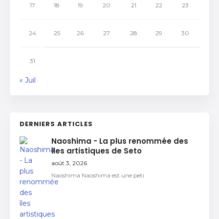
17
18
19
20
21
22
23
24
25
26
27
28
29
30
31
« Juil
DERNIERS ARTICLES
Naoshima - La plus renommée des
îles artistiques de Seto
août 3, 2026
Naoshima Naoshima est une peti