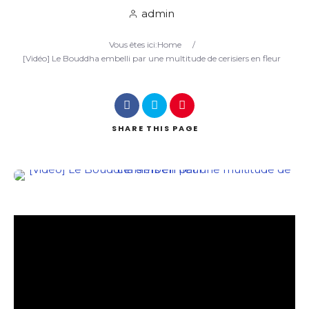
admin
Search
Vous êtes ici:
Home
/
[Vidéo] Le Bouddha embelli par une multitude de cerisiers en fleur
SHARE
THIS PAGE