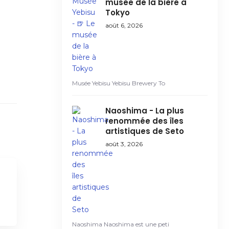
musée de la bière à
Tokyo
août 6, 2026
Musée Yebisu Yebisu Brewery To
Naoshima - La plus
renommée des îles
artistiques de Seto
août 3, 2026
Naoshima Naoshima est une peti