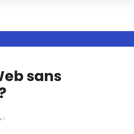
Search
Web sans
n
?
e ?