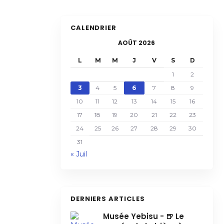
CALENDRIER
AOÛT 2026
L
M
M
J
V
S
D
1
2
3
4
5
6
7
8
9
10
11
12
13
14
15
16
17
18
19
20
21
22
23
24
25
26
27
28
29
30
31
« Juil
DERNIERS ARTICLES
Musée Yebisu - 🍺 Le