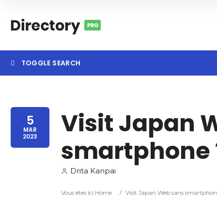
TOGGLE SEARCH
Visit Japan 
Category
Locatio
5
MAR
2023
smartphone 
Drita Kanpai
Vous êtes ici:
Home
/
Visit Japan Web sans smartphon