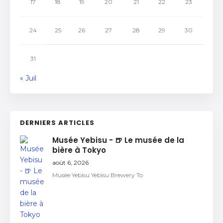
17
18
19
20
21
22
23
24
25
26
27
28
29
30
31
« Juil
DERNIERS ARTICLES
Musée Yebisu - 🍺 Le musée de la
bière à Tokyo
août 6, 2026
Musée Yebisu Yebisu Brewery To