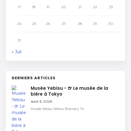
17
18
19
20
21
22
23
24
25
26
27
28
29
30
31
« Juil
DERNIERS ARTICLES
Musée Yebisu - 🍺 Le musée de la
bière à Tokyo
août 6, 2026
Musée Yebisu Yebisu Brewery To