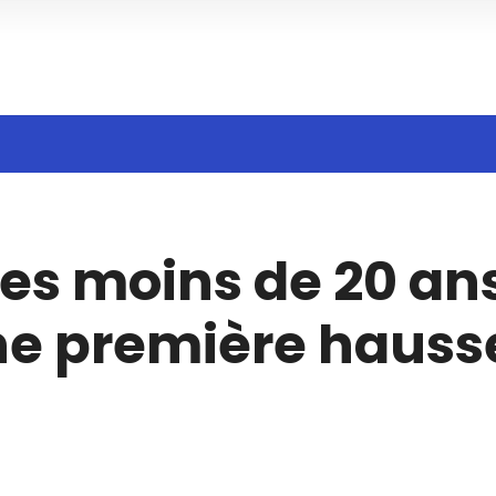
Search
des moins de 20 an
n
ne première hauss