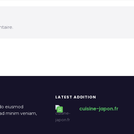
taire.
LATEST ADDITION
 do eiusmod
cuisine-japon.fr
m ad minim veniam,