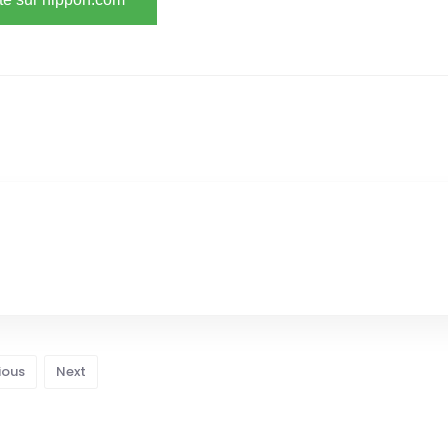
ious
Next