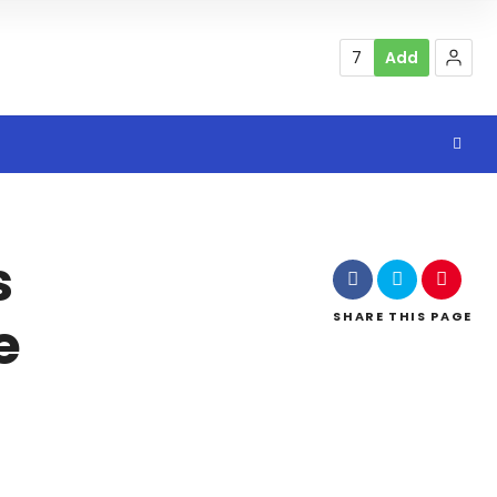
7
Add
s
SHARE
THIS PAGE
e