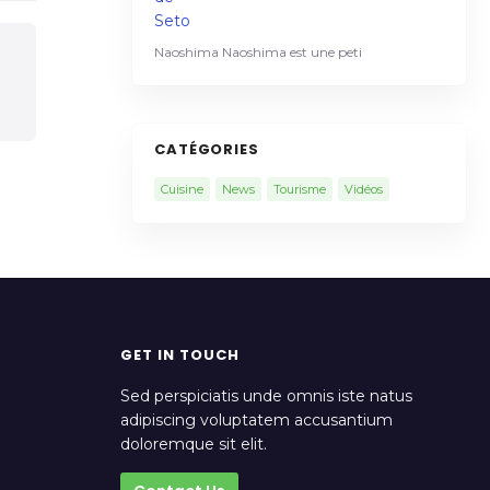
Naoshima Naoshima est une peti
CATÉGORIES
Cuisine
News
Tourisme
Vidéos
GET IN TOUCH
Sed perspiciatis unde omnis iste natus
adipiscing voluptatem accusantium
doloremque sit elit.