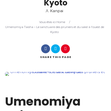
Kyoto
Kanpai
Search
Vous êtes ici:
Home
/
Umenomiya Taisha – Le sanctuaire des pruniers et du saké à l'ouest de
Kyoto
SHARE
THIS PAGE
Umenomiya