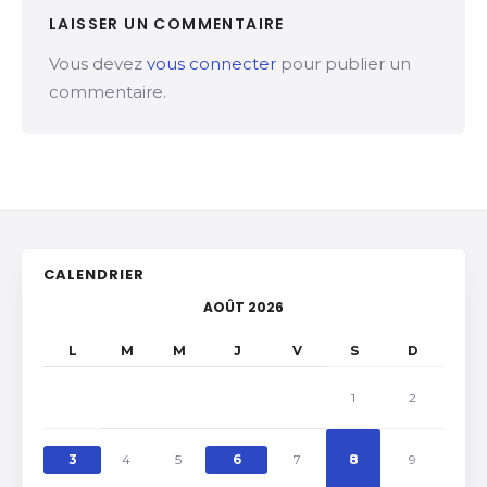
LAISSER UN COMMENTAIRE
Vous devez
vous connecter
pour publier un
commentaire.
CALENDRIER
AOÛT 2026
L
M
M
J
V
S
D
1
2
3
4
5
6
7
8
9