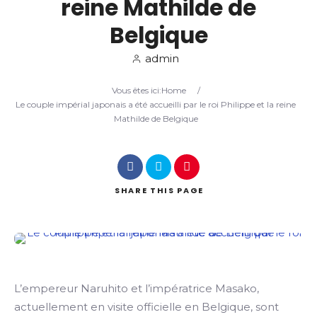
reine Mathilde de
Belgique
Search
admin
Vous êtes ici:
Home
/
Le couple impérial japonais a été accueilli par le roi Philippe et la reine
Mathilde de Belgique
SHARE
THIS PAGE
L’empereur Naruhito et l’impératrice Masako,
actuellement en visite officielle en Belgique, sont