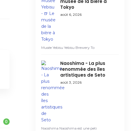
musée de la bière à
Tokyo
août 6, 2026
Musée Yebisu Yebisu Brewery To
Naoshima - La plus
renommée des îles
artistiques de Seto
août 3, 2026
0
Naoshima Naoshima est une peti