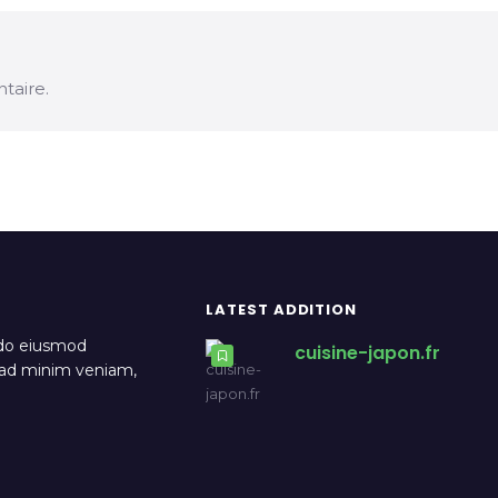
taire.
LATEST ADDITION
 do eiusmod
cuisine-japon.fr
m ad minim veniam,