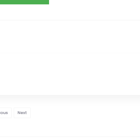
ious
Next