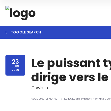
TOGGLE SEARCH
Searc
Le puissant 
23
JUIN
2026
dirige vers l
admin
Vous êtes ici:
Home
/
Le puissant typhon Mekkhala se d