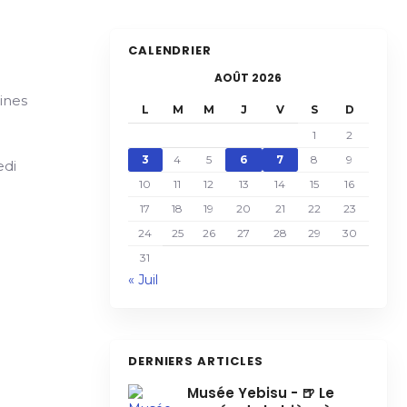
CALENDRIER
AOÛT 2026
ines
L
M
M
J
V
S
D
1
2
3
4
5
6
7
8
9
edi
10
11
12
13
14
15
16
17
18
19
20
21
22
23
24
25
26
27
28
29
30
31
« Juil
DERNIERS ARTICLES
Musée Yebisu - 🍺 Le