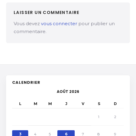
LAISSER UN COMMENTAIRE
Vous devez
vous connecter
pour publier un
commentaire.
CALENDRIER
AOÛT 2026
L
M
M
J
V
S
D
1
2
3
4
5
6
7
8
9