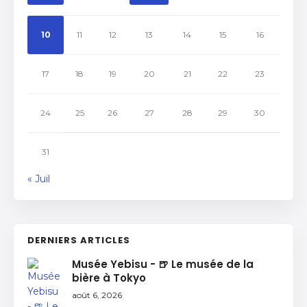
10
11
12
13
14
15
16
17
18
19
20
21
22
23
24
25
26
27
28
29
30
31
« Juil
DERNIERS ARTICLES
Musée Yebisu - 🍺 Le musée de la
bière à Tokyo
août 6, 2026