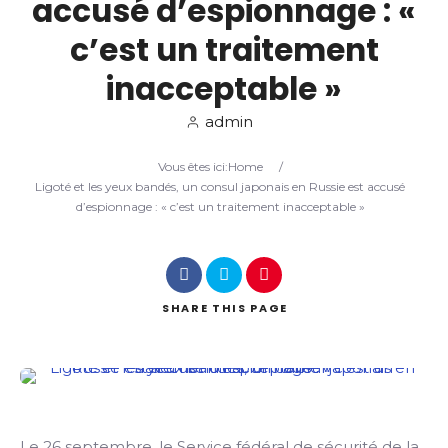
accusé d’espionnage : «
c’est un traitement
Search
inacceptable »
admin
Vous êtes ici:
Home
/
Ligoté et les yeux bandés, un consul japonais en Russie est accusé
d’espionnage : « c’est un traitement inacceptable »
SHARE
THIS PAGE
Le 26 septembre, le Service fédéral de sécurité de la