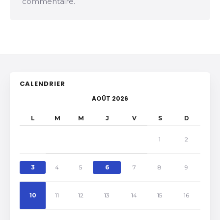
commentaire.
CALENDRIER
AOÛT 2026
L
M
M
J
V
S
D
1
2
3
4
5
6
7
8
9
10
11
12
13
14
15
16