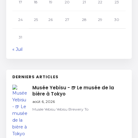
17
18
19
20
21
22
23
24
25
26
27
28
29
30
31
« Juil
DERNIERS ARTICLES
Musée Yebisu - 🍺 Le musée de la
bière à Tokyo
août 6, 2026
Musée Yebisu Yebisu Brewery To