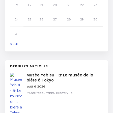
17
18
19
20
21
22
23
24
25
26
27
28
29
30
31
« Juil
DERNIERS ARTICLES
Musée Yebisu - 🍺 Le musée de la
bière à Tokyo
août 6, 2026
Musée Yebisu Yebisu Brewery To