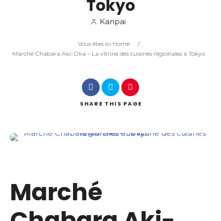
Tokyo
Kanpai
Search
Vous êtes ici:
Home
/
Marché Chabara Aki-Oka – La vitrine des cuisines régionales à Tokyo
SHARE
THIS PAGE
Marché
Chabara Aki-